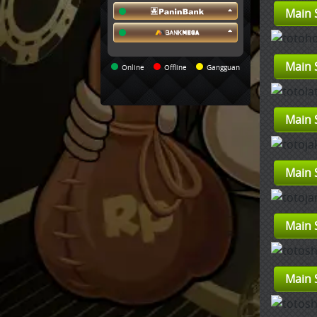
Main 
Main 
Online
Offline
Gangguan
Main 
Main 
Main 
Main 