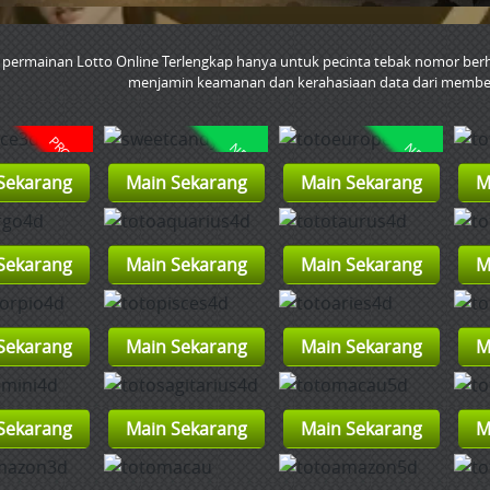
permainan Lotto Online Terlengkap hanya untuk pecinta tebak nomor berha
menjamin keamanan dan kerahasiaan data dari memb
PROMO
NEW
NEW
Sekarang
Main Sekarang
Main Sekarang
M
Sekarang
Main Sekarang
Main Sekarang
M
Sekarang
Main Sekarang
Main Sekarang
M
Sekarang
Main Sekarang
Main Sekarang
M