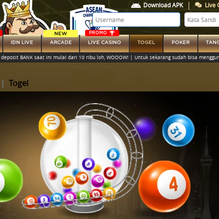
|
Download APK
Live 
PROMO
NEW
IDN LIVE
ARCADE
LIVE CASINO
TOGEL
POKER
TAN
it BANK saat ini mulai dari 10 ribu loh, WOOOW! | Untuk sekarang sudah bisa menggunakan
Togel