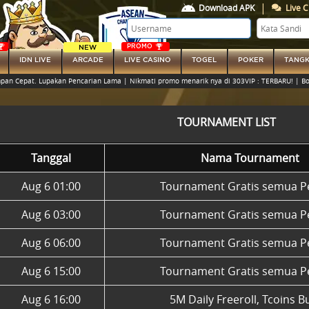
|
Download APK
Live C
PROMO
NEW
IDN LIVE
ARCADE
LIVE CASINO
TOGEL
POKER
TANG
ari Cerdas. Simpan Cepat. Lupakan Pencarian Lama | Nikmati promo menarik nya di 303VIP 
TOURNAMENT LIST
Tanggal
Nama Tournament
Aug 6 01:00
Tournament Gratis semua 
Aug 6 03:00
Tournament Gratis semua 
Aug 6 06:00
Tournament Gratis semua 
Aug 6 15:00
Tournament Gratis semua 
Aug 6 16:00
5M Daily Freeroll, Tcoins B