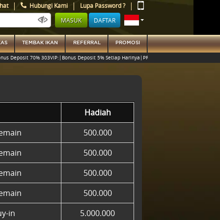
|
|
|
hat
Hubungi Kami
Lupa Password ?
DAFTAR
KAS
TEMBAK IKAN
REFERRAL
PROMOSI
: TERBARU! | Bonus Deposit 70% 303VIP:|Bonus Deposit 5% Setiap Harinya|PROMO REFERRAL 2
Hadiah
Pemain
500.000
Pemain
500.000
Pemain
500.000
Pemain
500.000
uy-in
5.000.000