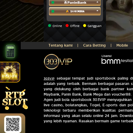
Online
Offline
Gangguan
Tentang kami
|
Cara Betting
|
Mobile
Lisensi
sebagai tempat judi sportsbook paling di
303VIP
adalah yang terbaik. Bermain berbagai pasaran
yang didukung oleh berbagai bank partner kam
Maybank, Panin Bank, Bank Mega dan voucher88.
Agen judi bola sportsbook 303VIP menyuguhkan
live casino, bolatangkas, Togel, E-sports dan 
teknologi terbaru memberikan kualitas perma
informasi yang akan selalu online 24 jam. Downl
yang lebih nyaman. Rasakan bermain game terba