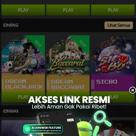
PLAY
PLAY
PLAY
IDNRNG
Lihat Semua
NEW
NEW
PLAY
PLAY
PLAY
IDNMAX