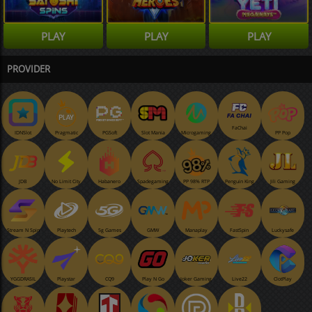
PLAY
PLAY
PLAY
PROVIDER
FaChai
IDNSlot
Pragmatic
PGSoft
Slot Mania
Microgaming
PP Pop
JDB
Habanero
Spadegaming
PP 98% RTP
Penguin King
Jili Gaming
No Limit City
Stream N Spin
Playtech
5g Games
GMW
Manaplay
FastSpin
Luckysafe
YGGDRASIL
Playstar
CQ9
Play N Go
Joker Gaming
Live22
ClotPlay