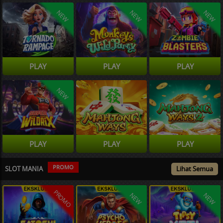
NEW
NEW
NEW
PLAY
PLAY
PLAY
NEW
PLAY
PLAY
PLAY
PROMO
SLOT MANIA
Lihat Semua
PROMO
NEW
NEW