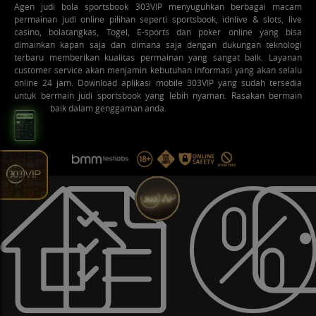
Agen judi bola sportsbook 303VIP menyuguhkan berbagai macam
permainan
judi online
pilihan seperti sportsbook, idnlive & slots, live
casino, bolatangkas, Togel, E-sports dan poker online yang bisa
dimainkan kapan saja dan dimana saja dengan dukungan teknologi
terbaru memberikan kualitas permainan yang sangat baik. Layanan
customer service akan menjamin kebutuhan informasi yang akan selalu
online 24 jam. Download aplikasi mobile 303VIP yang sudah tersedia
untuk bermain judi sportsbook yang lebih nyaman. Rasakan bermain
game terbaik dalam genggaman anda.
Copyright © 303VIP. Hak cipta dilindungi